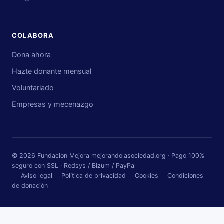
COLABORA
Dona ahora
Hazte donante mensual
Voluntariado
Empresas y mecenazgo
© 2026 Fundacion Mejora mejorandolasociedad.org · Pago 100%
seguro con SSL · Redsys / Bizum / PayPal
Aviso legal
Política de privacidad
Cookies
Condiciones
de donación