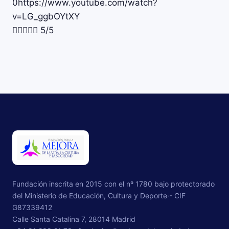
0https://www.youtube.com/watch?
v=LG_ggbOYtXY





5/5
Fundación inscrita en 2015 con el nº 1780 bajo protectorado
del Ministerio de Educación, Cultura y Deporte·- CIF
G87339412
Calle Santa Catalina 7, 28014 Madrid