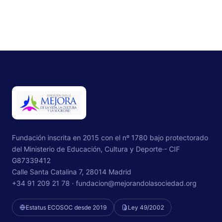
Fundación inscrita en 2015 con el nº 1780 bajo protectorado
del Ministerio de Educación, Cultura y Deporte·- CIF
G87339412
Calle Santa Catalina 7, 28014 Madrid
+34 91 209 21 78 ·
fundacion@mejorandolasociedad.org
Estatus ECOSOC desde 2019
Ley 49/2002