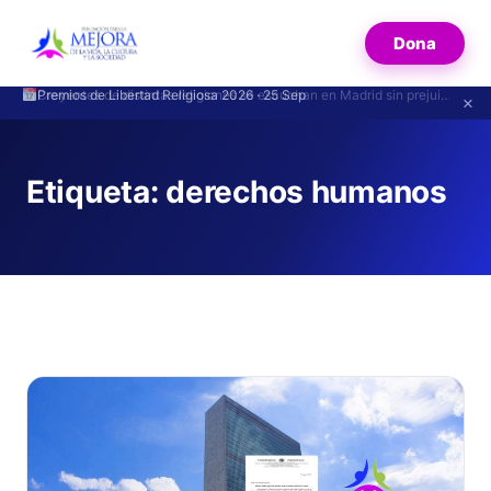
Dona
Creyentes de distintas religiones se escuchan en Madrid sin prejuicios
×
Etiqueta:
derechos humanos