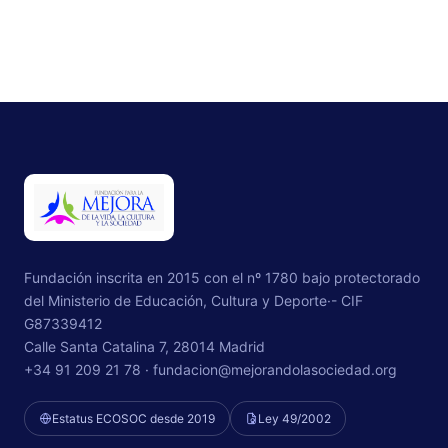
Fundación inscrita en 2015 con el nº 1780 bajo protectorado
del Ministerio de Educación, Cultura y Deporte·- CIF
G87339412
Calle Santa Catalina 7, 28014 Madrid
+34 91 209 21 78 ·
fundacion@mejorandolasociedad.org
Estatus ECOSOC desde 2019
Ley 49/2002