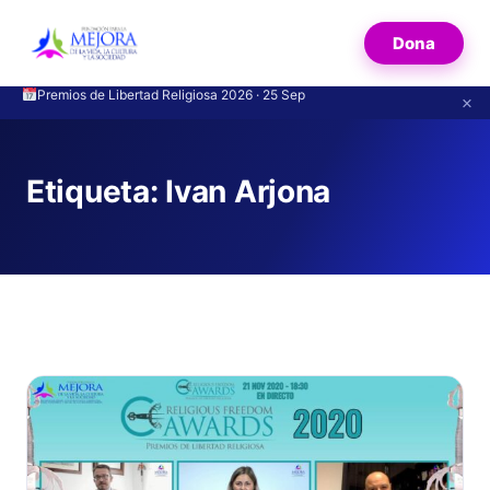
Dona
Premios de Libertad Religiosa 2026 · 25 Sep
Creyentes de distintas religiones se escuchan en Madrid sin prejuicios
×
Etiqueta:
Ivan Arjona