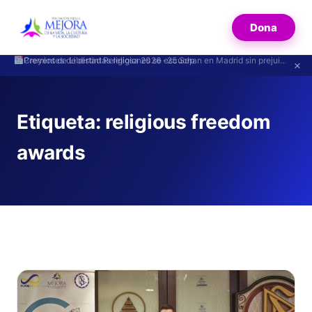
Dona
Creyentes de distintas religiones se escuchan en Madrid sin prejuicios
×
Etiqueta:
religious freedom
awards