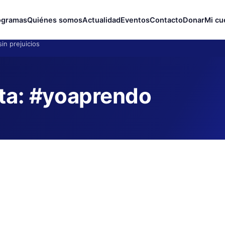
ogramas
Quiénes somos
Actualidad
Eventos
Contacto
Donar
Mi cu
in prejuicios
ta:
#yoaprendo