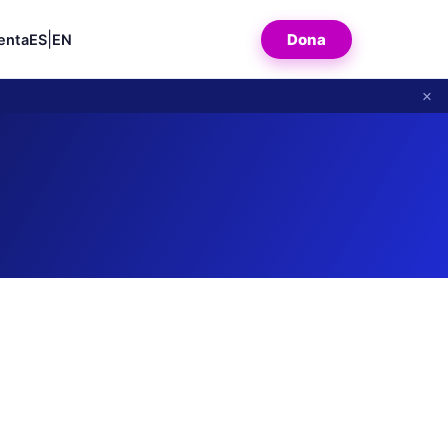
|
Dona
enta
ES
EN
×