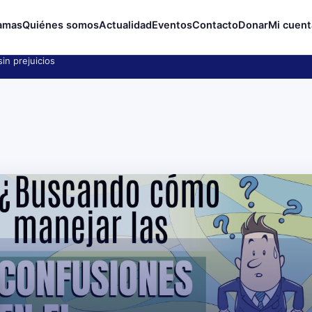
amas
Quiénes somos
Actualidad
Eventos
Contacto
Donar
Mi cuent
in prejuicios