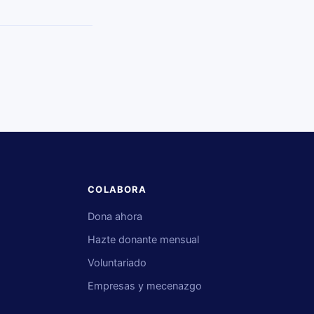
COLABORA
Dona ahora
Hazte donante mensual
s
Voluntariado
Empresas y mecenazgo