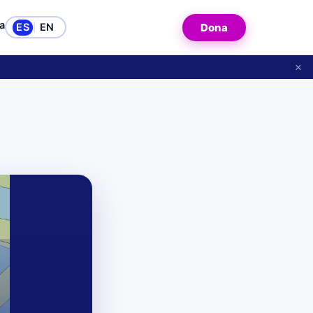
a
ES
EN
Dona
|
×