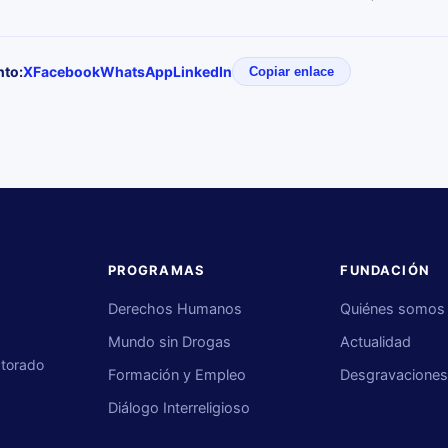
nto:
X
Facebook
WhatsApp
LinkedIn
Copiar enlace
PROGRAMAS
FUNDACIÓN
Derechos Humanos
Quiénes somos
Mundo sin Drogas
Actualidad
ctorado
Formación y Empleo
Desgravacione
Diálogo Interreligioso