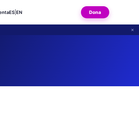
|
Dona
enta
ES
EN
×