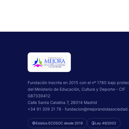
Fundación inscrita en 2015 con el nº 1780 bajo prote
del Ministerio de Educación, Cultura y Deporte·- CIF
G87339412
Calle Santa Catalina 7, 28014 Madrid
+34 91 209 21 78 ·
fundacion@mejorandolasociedad.
Estatus ECOSOC desde 2019
Ley 49/2002