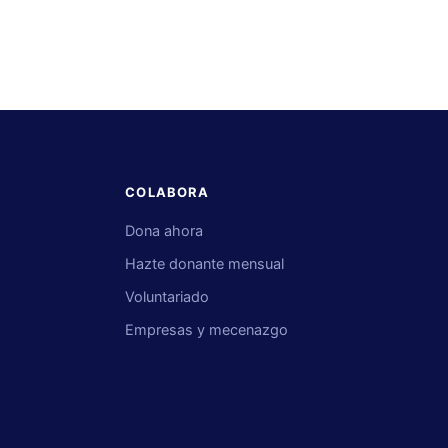
COLABORA
Dona ahora
Hazte donante mensual
s
Voluntariado
Empresas y mecenazgo