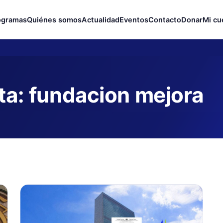
ogramas
Quiénes somos
Actualidad
Eventos
Contacto
Donar
Mi cu
in prejuicios
ta:
fundacion mejora