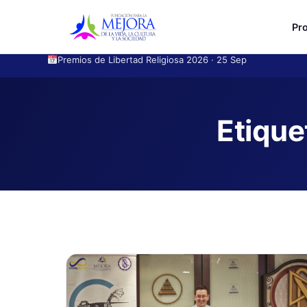
Pr
Creyentes de distintas religiones se escuchan en Madrid s
Etique